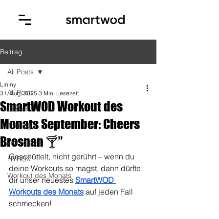
Beitrag
All Posts
Lin ny
All Posts
31. Aug. 2025
3 Min. Lesezeit
SmartWOD Workout des
CrossFit
Monats September: Cheers
Training
Brosnan 🍸”
Workouts
Geschüttelt, nicht gerührt – wenn du 
HYROX
deine Workouts so magst, dann dürfte 
Workout des Monats
dir unser neuestes 
SmartWOD 
Workouts des Monats
auf jeden Fall 
schmecken!