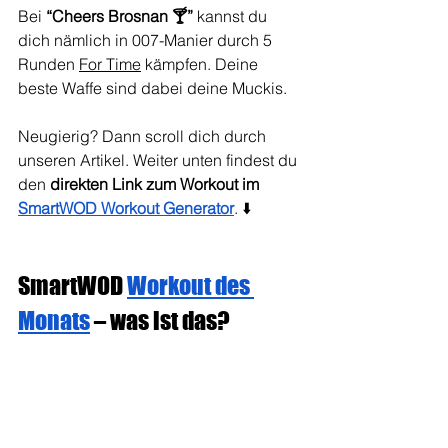
Bei 
“Cheers Brosnan 🍸”
 kannst du 
dich nämlich in 007-Manier durch 5 
Runden 
For Time
 kämpfen. Deine 
beste Waffe sind dabei deine Muckis. 
Neugierig? Dann scroll dich durch 
unseren Artikel. Weiter unten findest du 
den 
direkten Link zum Workout im 
SmartWOD Workout Generator
. ⬇️
SmartWOD 
Workout des 
Monats
 – was ist das? 