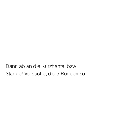
Dann ab an die Kurzhantel bzw. 
Stange! Versuche, die 5 Runden so 
schnell wie möglich zu meistern und 
sei danach stolz auf dich, dass du es 
durchgezogen hast.
Und vergiss nicht:
 Teile deinen Score 
auf Instagram
 mit uns und 
kommentiere, welche Übungen du 
gern im nächsten Smart “Workout des 