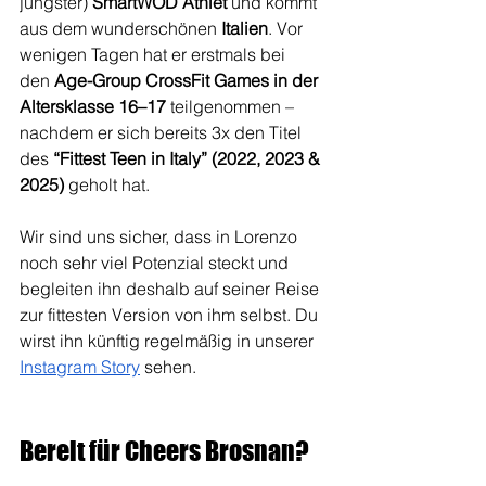
jüngster) 
SmartWOD Athlet
 und kommt 
aus dem wunderschönen 
Italien
. Vor 
wenigen Tagen hat er erstmals bei 
den
 Age-Group CrossFit Games in der 
Altersklasse 16–17
 teilgenommen – 
nachdem er sich bereits 3x den Titel 
des 
“Fittest Teen in Italy” (2022, 2023 & 
2025)
 geholt hat.
Wir sind uns sicher, dass in Lorenzo 
noch sehr viel Potenzial steckt und 
begleiten ihn deshalb auf seiner Reise 
zur fittesten Version von ihm selbst. Du 
wirst ihn künftig regelmäßig in unserer 
Instagram Story
 sehen.
Bereit für Cheers Brosnan?