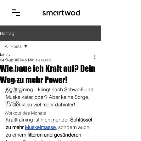
Beitrag
All Posts
Lin ny
All Posts
24. Aug. 2024
6 Min. Lesezeit
Wie baue ich Kraft auf? Dein
CrossFit
Weg zu mehr Power!
Training
Krafttraining – klingt nach Schweiß und 
Workouts
Muskelkater, oder? Aber keine Sorge, 
HYROX
es steckt so viel mehr dahinter! 
Workout des Monats
Krafttraining ist nicht nur der 
Schlüssel 
zu mehr 
Muskelmasse
, sondern auch 
zu einem 
fitteren und gesünderen 