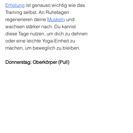
Erholung
 ist genauso wichtig wie das 
Training selbst. An Ruhetagen 
regenerieren deine 
Muskeln
 und 
wachsen stärker nach. Du kannst 
diese Tage nutzen, um dich zu dehnen 
oder eine leichte Yoga-Einheit zu 
machen, um beweglich zu bleiben.
Donnerstag: Oberkörper (Pull)
Klimmzüge: 3 Sätze à 8 
Wiederholungen (oder so viele, 
wie du schaffst)
Langhantelrudern: 3 Sätze à 8 
Wiederholungen
Bizeps-Curls: 3 Sätze à 10 
Wiederholungen