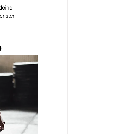
deine 
enster 
?