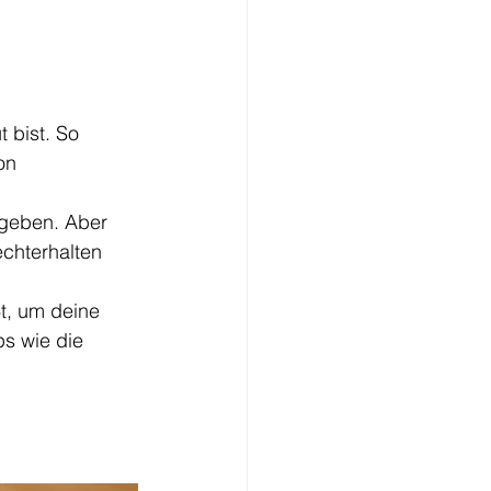
 bist. So 
on 
u geben. Aber 
chterhalten 
t, um deine 
ps wie die 