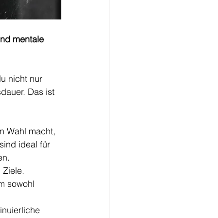
und mentale 
u nicht nur 
auer. Das ist 
en Wahl macht, 
ind ideal für 
en.
Ziele. 
m sowohl 
inuierliche 