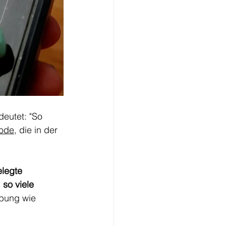
deutet: "So 
hode
, die in der 
legte 
 
so viele 
bung wie 