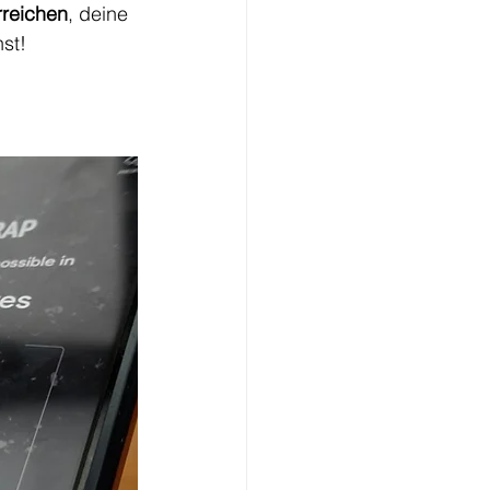
rreichen
, deine 
st! 