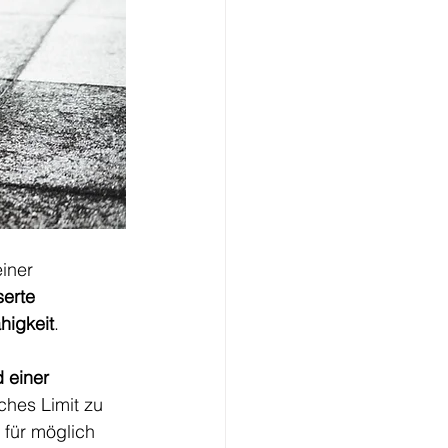
iner 
erte 
higkeit
. 
 einer 
ches Limit zu 
 für möglich 