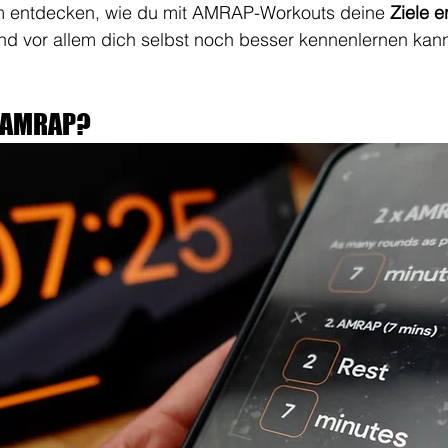
 entdecken, wie du mit AMRAP-Workouts deine 
Ziele e
nd vor allem dich selbst noch besser kennenlernen kann
 AMRAP?