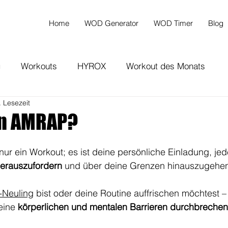
Home
WOD Generator
WOD Timer
Blog
g
Workouts
HYROX
Workout des Monats
. Lesezeit
in AMRAP?
nur ein Workout; es ist deine persönliche Einladung, je
herauszufordern
 und über deine Grenzen hinauszugehen
-Neuling
 bist oder deine Routine auffrischen möchtest –
ine 
körperlichen und mentalen Barrieren durchbrechen