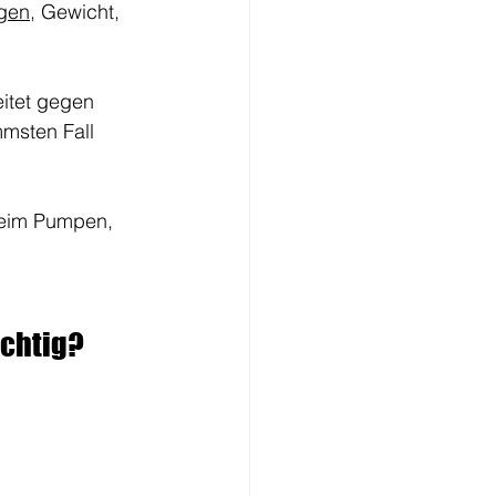
gen
, Gewicht, 
itet gegen 
mmsten Fall 
beim Pumpen, 
ichtig?