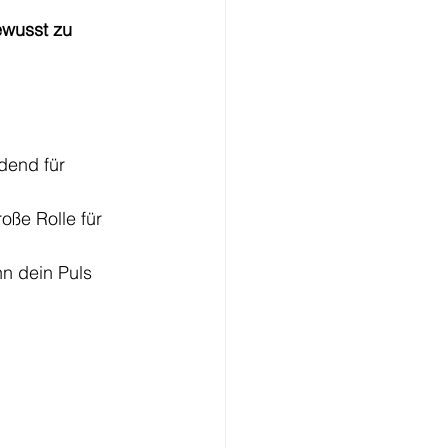
ewusst zu 
idend für 
oße Rolle für 
n dein Puls 