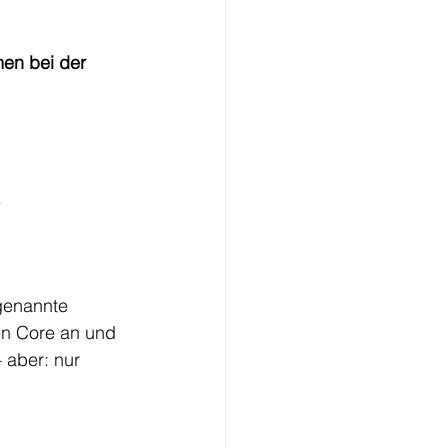
en bei der 
.
genannte 
en Core an und 
– aber: nur 