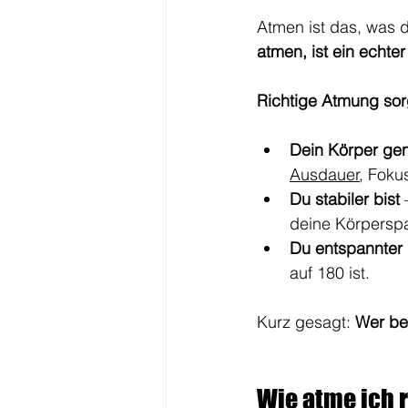
Atmen ist das, was d
atmen, ist ein echte
Richtige Atmung sorg
Dein Körper ge
Ausdauer
, Foku
Du stabiler bist
 
deine Körpersp
Du entspannter 
auf 180 ist.
Kurz gesagt: 
Wer bes
Wie atme ich 