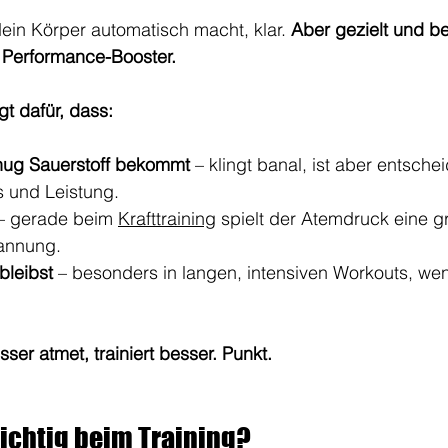
ein Körper automatisch macht, klar. 
Aber gezielt und b
r Performance-Booster.
t dafür, dass:
nug Sauerstoff bekommt
 – klingt banal, ist aber entsche
s und Leistung.
– gerade beim 
Krafttraining
 spielt der Atemdruck eine gr
annung.
bleibst
 – besonders in langen, intensiven Workouts, wen
ser atmet, trainiert besser. Punkt.
richtig beim Training?