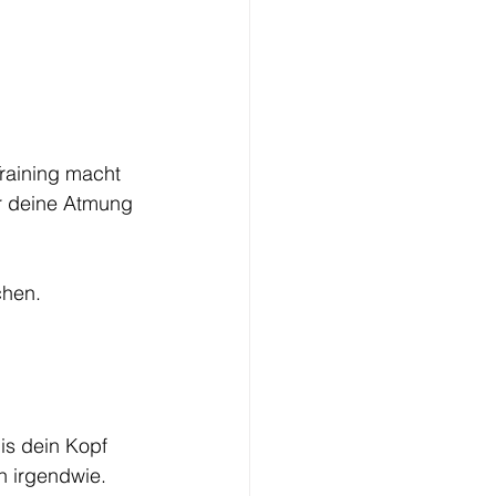
raining macht 
ir deine Atmung 
chen.
is dein Kopf 
n irgendwie. 