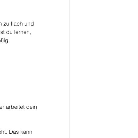
n zu flach und 
st du lernen, 
ßig.
er arbeitet dein 
ht. Das kann 