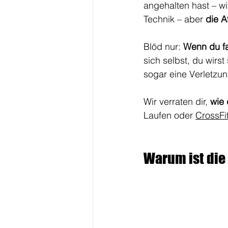
angehalten hast – w
Technik – aber 
die A
Blöd nur: 
Wenn du fa
sich selbst, du wirs
sogar eine Verletzun
Wir verraten dir, 
wie 
Laufen oder 
CrossFi
Warum ist die